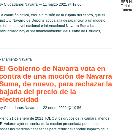
SER Na
by Ciudadanos Navarra — 11 marzo 2021 @
12:06
Tertuli
Tudela
La coalición critica, tras la dimisión de la cúpula del centro, que el
Instituto Navarro de Deporte aboca a la desaparición a un modelo
referente a nivel nacional e internacional Navarra Suma ha
denunciado hoy el “desmantelamiento” del Centro de Estudios,
Parlamento Navarra
El Gobierno de Navarra vota en
contra de una moción de Navarra
Suma, de nuevo, para rechazar la
bajada del precio de la
electricidad
by Ciudadanos Navarra — 22 enero 2021 @
10:56
Pleno 21 de enero de 2021 TODOS los grupos de la cámara, menos
IE, votaron ayer en contra de la moción presentada por nuestro
 todas las medidas necesarias para reducir el enorme impacto de la