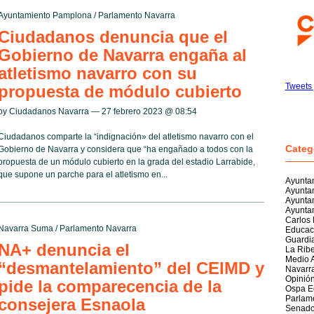
Ayuntamiento Pamplona
/
Parlamento Navarra
Ciudadanos denuncia que el
Gobierno de Navarra engaña al
atletismo navarro con su
Tweets
propuesta de módulo cubierto
by Ciudadanos Navarra — 27 febrero 2023 @
08:54
Ciudadanos comparte la “indignación» del atletismo navarro con el
Categ
Gobierno de Navarra y considera que “ha engañado a todos con la
propuesta de un módulo cubierto en la grada del estadio Larrabide,
que supone un parche para el atletismo en...
Ayuntam
Ayunta
Ayunta
Ayuntam
Carlos
Navarra Suma
/
Parlamento Navarra
Educac
Guardia
NA+ denuncia el
La Rib
Medio 
“desmantelamiento” del CEIMD y
Navarr
Opinió
pide la comparecencia de la
Ospa E
Parlam
consejera Esnaola
Senad