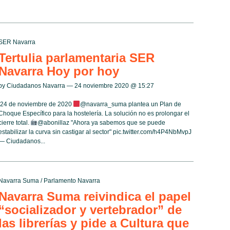
SER Navarra
Tertulia parlamentaria SER
Navarra Hoy por hoy
by Ciudadanos Navarra — 24 noviembre 2020 @
15:27
24 de noviembre de 2020
@navarra_suma plantea un Plan de
Choque Específico para la hostelería. La solución no es prolongar el
cierre total.
@abonillaz "Ahora ya sabemos que se puede
estabilizar la curva sin castigar al sector" pic.twitter.com/h4P4NbMvpJ
— Ciudadanos...
Navarra Suma
/
Parlamento Navarra
Navarra Suma reivindica el papel
“socializador y vertebrador” de
las librerías y pide a Cultura que