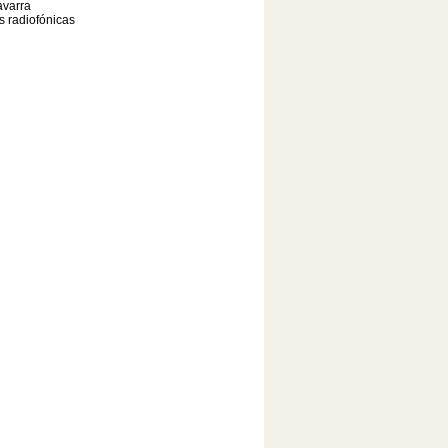
varra
as radiofónicas