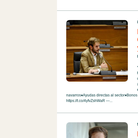
navarros
♦️
Ayudas directas al sector
♦️
Bonos c
https://t.co/4yfvZshWaR —...