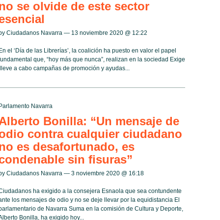
no se olvide de este sector
esencial
by Ciudadanos Navarra — 13 noviembre 2020 @
12:22
En el ‘Día de las Librerías’, la coalición ha puesto en valor el papel
fundamental que, “hoy más que nunca”, realizan en la sociedad Exige
 lleve a cabo campañas de promoción y ayudas...
Parlamento Navarra
Alberto Bonilla: “Un mensaje de
odio contra cualquier ciudadano
no es desafortunado, es
condenable sin fisuras”
by Ciudadanos Navarra — 3 noviembre 2020 @
16:18
Ciudadanos ha exigido a la consejera Esnaola que sea contundente
ante los mensajes de odio y no se deje llevar por la equidistancia El
parlamentario de Navarra Suma en la comisión de Cultura y Deporte,
Alberto Bonilla, ha exigido hoy...