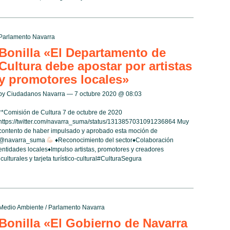
Parlamento Navarra
Bonilla «El Departamento de
Cultura debe apostar por artistas
y promotores locales»
by Ciudadanos Navarra — 7 octubre 2020 @
08:03
**Comisión de Cultura 7 de octubre de 2020
https://twitter.com/navarra_suma/status/1313857031091236864 Muy
contento de haber impulsado y aprobado esta moción de
@navarra_suma
♦️
Reconocimiento del sector
♦️
Colaboración
entidades locales
♦️
Impulso artistas, promotores y creadores
ulturales y tarjeta turístico-cultural#CulturaSegura
Medio Ambiente
/
Parlamento Navarra
Bonilla «El Gobierno de Navarra