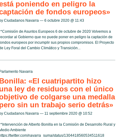
está poniendo en peligro la
captación de fondos europeos»
by Ciudadanos Navarra — 6 octubre 2020 @
11:43
**Comisión de Asuntos Europeos 6 de octubre de 2020 Volvemos a
recordar al Gobierno que no puede poner en peligro la captación de
fondos europeos por incumplir sus propios compromisos. El Proyecto
de Ley Foral del Cambio Climático y Transición...
Parlamento Navarra
Bonilla: «El cuatripartito hizo
una ley de residuos con el único
objetivo de colgarse una medalla
pero sin un trabajo serio detrás»
by Ciudadanos Navarra — 11 septiembre 2020 @
10:52
**Intervención de Alberto Bonilla en la Comisión de Desarrollo Rural y
Medio Ambiente
https://twitter.com/navarra_suma/status/1304418560534511618