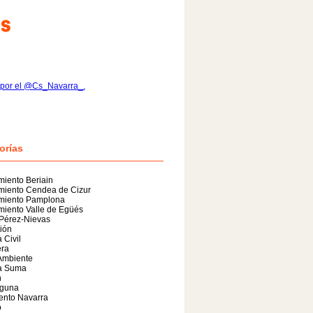
 por el @Cs_Navarra_.
orías
iento Beriain
miento Cendea de Cizur
miento Pamplona
iento Valle de Egüés
 Pérez-Nievas
ión
 Civil
era
Ambiente
a Suma
n
guna
ento Navarra
o