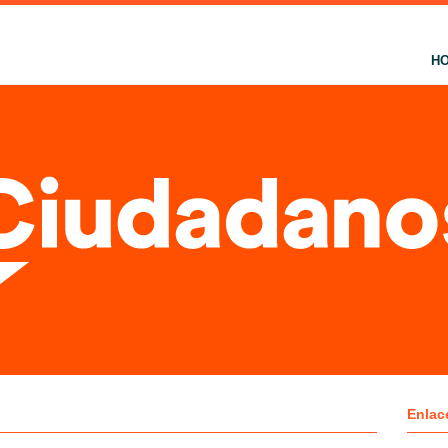
H
"
Enlac