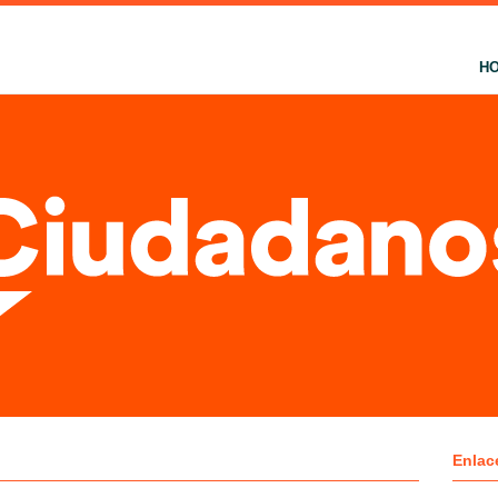
H
Enlac