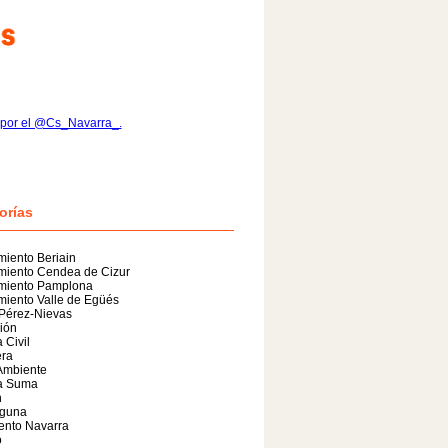
 por el @Cs_Navarra_.
orías
iento Beriain
miento Cendea de Cizur
miento Pamplona
iento Valle de Egüés
 Pérez-Nievas
ión
 Civil
era
Ambiente
a Suma
n
guna
ento Navarra
o