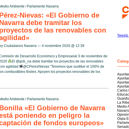
Medio Ambiente
/
Parlamento Navarra
Pérez-Nievas: «El Gobierno de
Navarra debe tramitar los
proyectos de las renovables con
Tweets
agilidad»
by Ciudadanos Navarra — 4 noviembre 2020 @
12:39
Comisión de Desarrollo Económico y Empresarial 3 de noviembre de
Categ
2020
El @gob_na debe tramitar los proyectos de las renovables
con agilidad.
@CPerezNievas "Tenemos que sustituir el 100% de
los combustibles fósiles. Apoyen los proyectos renovables de los
Ayuntam
Ayunta
Ayunta
Ayuntam
Carlos
Educac
Guardia
Medio Ambiente
/
Parlamento Navarra
La Rib
Bonilla «El Gobierno de Navarra
Medio 
Navarr
está poniendo en peligro la
Opinió
Ospa E
captación de fondos europeos»
Parlam
Senad