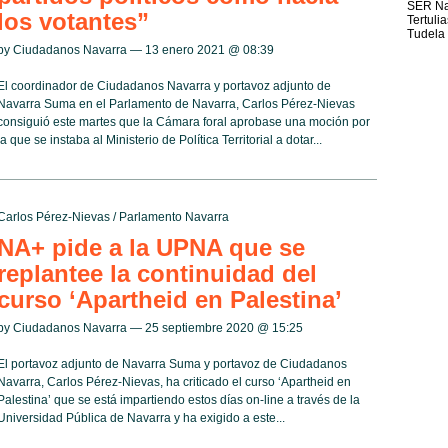
SER Na
los votantes”
Tertuli
Tudela
by Ciudadanos Navarra — 13 enero 2021 @
08:39
El coordinador de Ciudadanos Navarra y portavoz adjunto de
Navarra Suma en el Parlamento de Navarra, Carlos Pérez-Nievas
consiguió este martes que la Cámara foral aprobase una moción por
la que se instaba al Ministerio de Política Territorial a dotar...
Carlos Pérez-Nievas
/
Parlamento Navarra
NA+ pide a la UPNA que se
replantee la continuidad del
curso ‘Apartheid en Palestina’
by Ciudadanos Navarra — 25 septiembre 2020 @
15:25
El portavoz adjunto de Navarra Suma y portavoz de Ciudadanos
Navarra, Carlos Pérez-Nievas, ha criticado el curso ‘Apartheid en
Palestina’ que se está impartiendo estos días on-line a través de la
Universidad Pública de Navarra y ha exigido a este...