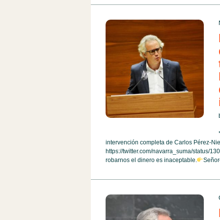
intervención completa de Carlos Pérez-Ni
https://twitter.com/navarra_suma/status
robarnos el dinero es inaceptable.
Señore