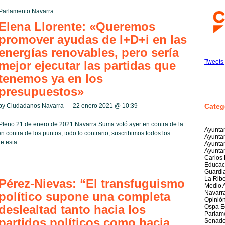
Parlamento Navarra
Elena Llorente: «Queremos
promover ayudas de I+D+i en las
energías renovables, pero sería
Tweets
mejor ejecutar las partidas que
tenemos ya en los
presupuestos»
by Ciudadanos Navarra — 22 enero 2021 @
10:39
Categ
Pleno 21 de enero de 2021 Navarra Suma votó ayer en contra de la
Ayuntam
 contra de los puntos, todo lo contrario, suscribimos todos los
Ayunta
 esta...
Ayunta
Ayuntam
Carlos
Educac
Guardia
La Rib
Pérez-Nievas: “El transfuguismo
Medio 
Navarr
político supone una completa
Opinió
deslealtad tanto hacia los
Ospa E
Parlam
partidos políticos como hacia
Senad