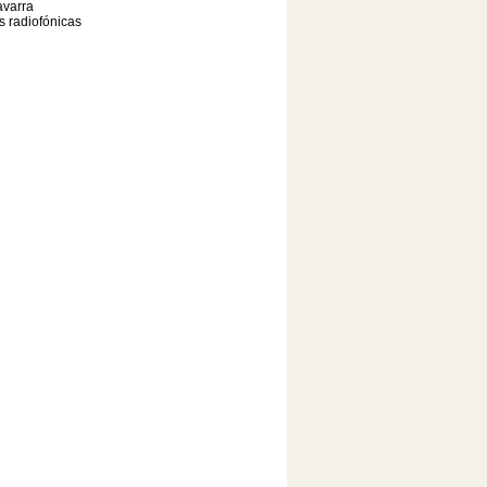
varra
as radiofónicas