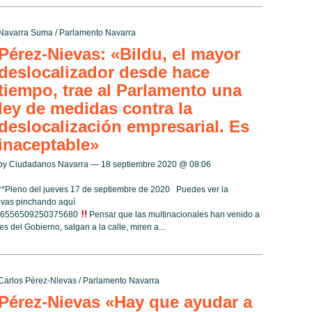
Navarra Suma
/
Parlamento Navarra
Pérez-Nievas: «Bildu, el mayor
deslocalizador desde hace
tiempo, trae al Parlamento una
ley de medidas contra la
deslocalización empresarial. Es
inaceptable»
by Ciudadanos Navarra — 18 septiembre 2020 @
08:06
**Pleno del jueves 17 de septiembre de 2020 Puedes ver la
evas pinchando aquí
/1306556509250375680
Pensar que las multinacionales han venido a
s del Gobierno, salgan a la calle, miren a...
Carlos Pérez-Nievas
/
Parlamento Navarra
Pérez-Nievas «Hay que ayudar a