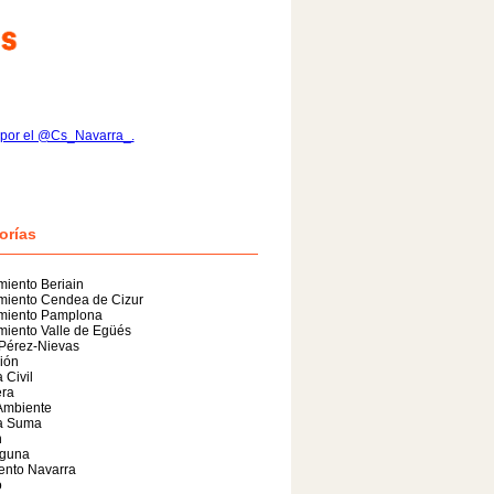
 por el @Cs_Navarra_.
orías
iento Beriain
miento Cendea de Cizur
miento Pamplona
iento Valle de Egüés
 Pérez-Nievas
ión
 Civil
era
Ambiente
a Suma
n
guna
ento Navarra
o