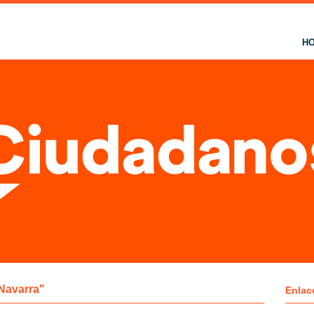
H
Navarra"
Enlac