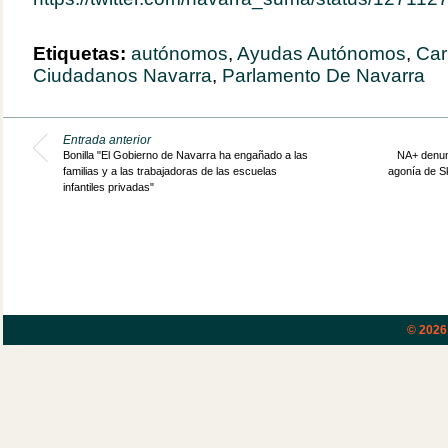
Etiquetas:
autónomos
,
Ayudas Autónomos
,
Car
Ciudadanos Navarra
,
Parlamento De Navarra
Entrada anterior
Bonilla "El Gobierno de Navarra ha engañado a las
NA+ denunc
familias y a las trabajadoras de las escuelas
agonía de Sk
infantiles privadas"
© 202