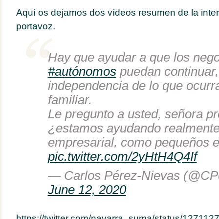
Aquí os dejamos dos vídeos resumen de la inte
portavoz.
Hay que ayudar a que los nego
#autónomos
puedan continuar,
independencia de lo que ocurr
familiar.
Le pregunto a usted, señora pr
¿estamos ayudando realmente
empresarial, como pequeños 
pic.twitter.com/2yHtH4Q4If
— Carlos Pérez-Nievas (@CP
June 12, 2020
https://twitter.com/navarra_suma/status/1271