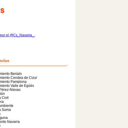
 por el @Cs_Navarra_.
orías
iento Beriain
miento Cendea de Cizur
miento Pamplona
iento Valle de Egüés
 Pérez-Nievas
ión
 Civil
era
Ambiente
a Suma
n
guna
ento Navarra
o