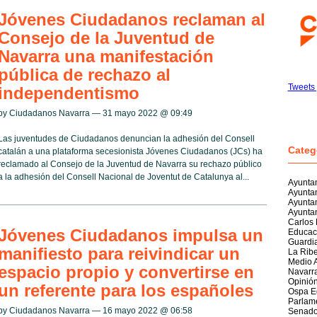
Jóvenes Ciudadanos reclaman al
Consejo de la Juventud de
Navarra una manifestación
pública de rechazo al
Tweets
independentismo
by Ciudadanos Navarra — 31 mayo 2022 @
09:49
Las juventudes de Ciudadanos denuncian la adhesión del Consell
Categ
catalán a una plataforma secesionista Jóvenes Ciudadanos (JCs) ha
reclamado al Consejo de la Juventud de Navarra su rechazo público
a la adhesión del Consell Nacional de Joventut de Catalunya al...
Ayuntam
Ayunta
Ayunta
Ayuntam
Carlos
Jóvenes Ciudadanos impulsa un
Educac
Guardia
manifiesto para reivindicar un
La Rib
Medio 
espacio propio y convertirse en
Navarr
Opinió
un referente para los españoles
Ospa E
Parlam
by Ciudadanos Navarra — 16 mayo 2022 @
06:58
Senad