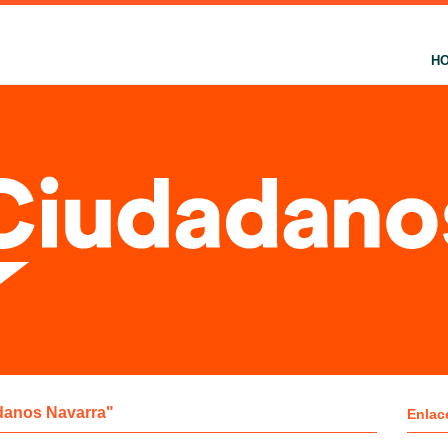
H
danos Navarra"
Enlac