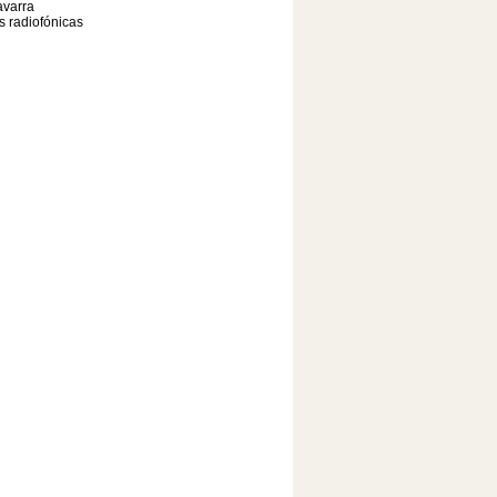
varra
as radiofónicas