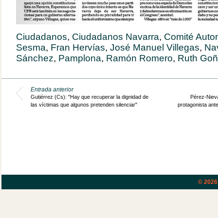
Ciudadanos
,
Ciudadanos Navarra
,
Comité Auto
Sesma
,
Fran Hervías
,
José Manuel Villegas
,
Na
Sánchez
,
Pamplona
,
Ramón Romero
,
Ruth Goñ
Entrada anterior
Gutiérrez (Cs): "Hay que recuperar la dignidad de
Pérez-Nieva
las víctimas que algunos pretenden silenciar"
protagonista ant
© 202