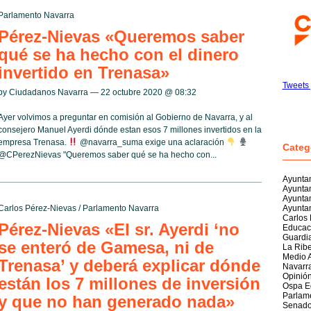
Parlamento Navarra
Pérez-Nievas «Queremos saber
qué se ha hecho con el dinero
invertido en Trenasa»
Tweets
by Ciudadanos Navarra — 22 octubre 2020 @
08:32
Ayer volvimos a preguntar en comisión al Gobierno de Navarra, y al
consejero Manuel Ayerdi dónde estan esos 7 millones invertidos en la
empresa Trenasa.
@navarra_suma exige una aclaración
Categ
@CPerezNievas "Queremos saber qué se ha hecho con...
Ayuntam
Ayunta
Ayunta
Carlos Pérez-Nievas
/
Parlamento Navarra
Ayuntam
Carlos
Pérez-Nievas «El sr. Ayerdi ‘no
Educac
Guardia
se enteró de Gamesa, ni de
La Rib
Medio 
Trenasa’ y deberá explicar dónde
Navarr
Opinió
están los 7 millones de inversión
Ospa E
Parlam
y que no han generado nada»
Senad