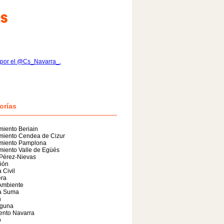
 por el @Cs_Navarra_.
orías
iento Beriain
miento Cendea de Cizur
miento Pamplona
iento Valle de Egüés
 Pérez-Nievas
ión
 Civil
era
Ambiente
a Suma
n
guna
ento Navarra
o