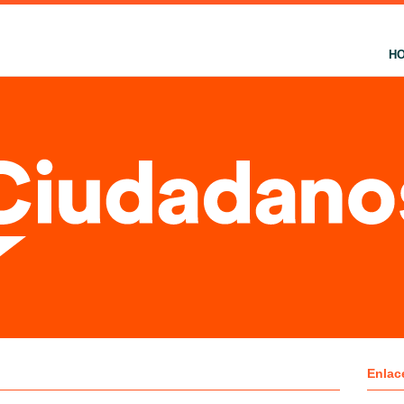
H
Enlac