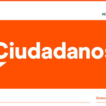
H
Enlac