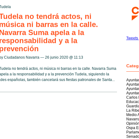
Tudela
Tudela no tendrá actos, ni
música ni barras en la calle.
Navarra Suma apela a la
Tweets
responsabilidad y a la
prevención
by Ciudadanos Navarra — 26 junio 2020 @
11:13
Categ
Tudela no tendrá actos, ni música ni barras en la calle. Navarra Suma
apela a la responsabilidad y a la prevención Tudela, siguiendo la
des españolas, también cancelará sus fiestas patronales de Santa...
Ayuntam
Ayunta
Ayunta
Ayuntam
Carlos
Educac
Guardia
La Rib
Medio 
Navarr
Opinió
Ospa E
Parlam
Senad