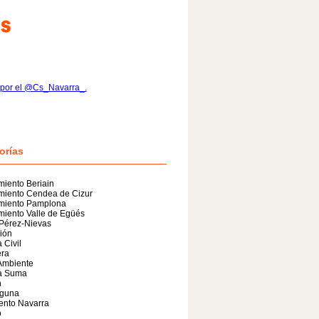
 por el @Cs_Navarra_.
orías
iento Beriain
miento Cendea de Cizur
miento Pamplona
iento Valle de Egüés
 Pérez-Nievas
ión
 Civil
era
Ambiente
a Suma
n
guna
ento Navarra
o