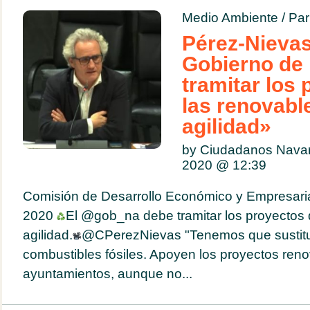
Medio Ambiente
/
Par
Pérez-Nievas
Gobierno de
tramitar los
las renovabl
agilidad»
by Ciudadanos Navar
2020 @
12:39
Comisión de Desarrollo Económico y Empresari
2020
El @gob_na debe tramitar los proyectos 
agilidad.
@CPerezNievas "Tenemos que sustitui
combustibles fósiles. Apoyen los proyectos reno
ayuntamientos, aunque no...