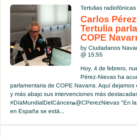
Tertulias radiofónicas
Carlos Pérez
Tertulia parl
COPE Navar
by Ciudadanos Navar
@
15:55
Hoy, 4 de febrero, nu
Pérez-Nievas ha acudi
parlamentaria de COPE Navarra. Aquí dejamos 
y más abajo sus intervenciones más destacada
#DíaMundialDelCáncer
@CPerezNievas "En la 
en España se está...