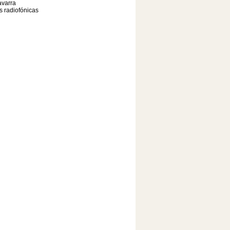
varra
as radiofónicas