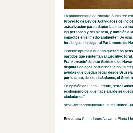
La parlamentaria de Navarra Suma recuer
Proyecto de Ley de Actividades de Incide
actualización para adaptarla al nuevo ma
las personas y del planeta, y también a
impactos en el medio ambiente
”. De esas
foral sigue sin llegar al Parlamento de Na
Llorente apunta a que “
no queremos pensar
partidos que sustentan al Ejecutivo foral
Frankenstein’ de este Gobierno de Navarr
disputas de egos partidistas, sino un me
ayudas que puedan llegar desde Brusela
por lo tanto, de los ciudadanos, el Gobie
En opinión de Elena Llorente, “
este Gobie
ecologismo del que hace alarde se queda 
ciudadanos
”.
https://twitter.com/navarra_suma/status
Etiquetas:
Ciudadanos Navarra
,
Elena Llo