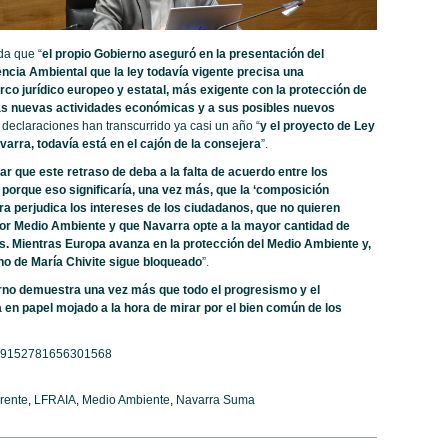
da que “
el propio Gobierno aseguró en la presentación del
ncia Ambiental que la ley todavía vigente precisa una
rco jurídico europeo y estatal, más exigente con la protección de
 las nuevas actividades económicas y a sus posibles nuevos
 declaraciones han transcurrido ya casi un año “
y el proyecto de Ley
varra, todavía está en el cajón de la consejera
”.
 que este retraso de deba a la falta de acuerdo entre los
, porque eso significaría, una vez más, que la ‘composición
a perjudica los intereses de los ciudadanos, que no quieren
jor Medio Ambiente y que Navarra opte a la mayor cantidad de
s.
Mientras Europa avanza en la protección del Medio Ambiente y,
rno de María Chivite sigue bloqueado
”.
rno demuestra una vez más que todo el progresismo y el
en papel mojado a la hora de mirar por el bien común de los
/1309152781656301568
rente
,
LFRAIA
,
Medio Ambiente
,
Navarra Suma