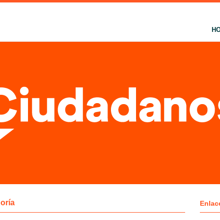
H
oría
Enlac