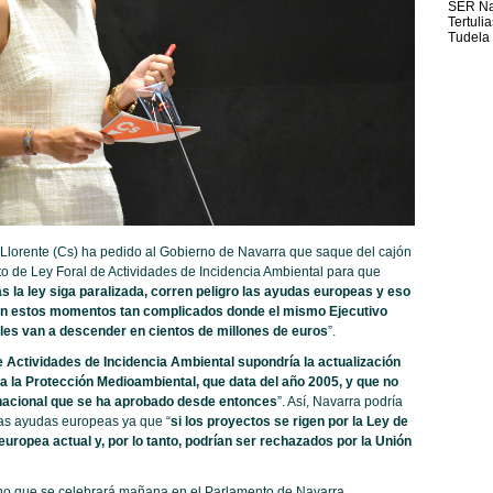
SER Na
Tertuli
Tudela
Llorente (Cs) ha pedido al Gobierno de Navarra que saque del cajón
to de Ley Foral de Actividades de Incidencia Ambiental para que
s la ley siga paralizada, corren peligro las ayudas europeas y eso
 en estos momentos tan complicados donde el mismo Ejecutivo
ales van a descender en cientos de millones de euros
”.
e Actividades de Incidencia Ambiental supondría la actualización
ra la Protección Medioambiental, que data del año 2005, y que no
 nacional que se ha aprobado desde entonces
”. Así, Navarra podría
las ayudas europeas ya que “
si los proyectos se rigen por la Ley de
uropea actual y, por lo tanto, podrían ser rechazados por la Unión
rno que se celebrará mañana en el Parlamento de Navarra,