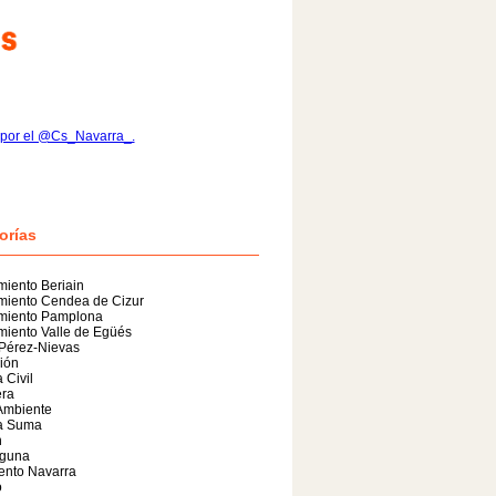
 por el @Cs_Navarra_.
orías
iento Beriain
miento Cendea de Cizur
miento Pamplona
iento Valle de Egüés
 Pérez-Nievas
ión
 Civil
era
Ambiente
a Suma
n
guna
ento Navarra
o