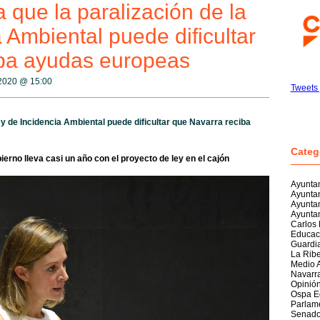
 que la paralización de la
 Ambiental puede dificultar
iba ayudas europeas
 2020 @
15:00
Tweets
ey de Incidencia Ambiental puede dificultar que Navarra reciba
Categ
erno lleva casi un año con el proyecto de ley en el cajón
Ayuntam
Ayunta
Ayunta
Ayuntam
Carlos
Educac
Guardia
La Rib
Medio 
Navarr
Opinió
Ospa E
Parlam
Senad