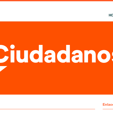
H
Enlac