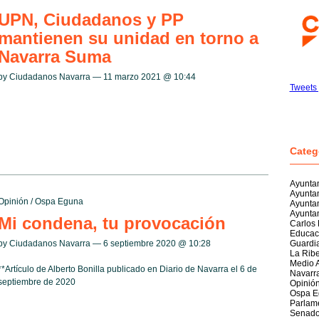
UPN, Ciudadanos y PP
mantienen su unidad en torno a
Navarra Suma
by Ciudadanos Navarra — 11 marzo 2021 @
10:44
Tweets
Categ
Ayuntam
Ayunta
Opinión
/
Ospa Eguna
Ayunta
Ayuntam
Mi condena, tu provocación
Carlos
Educac
by Ciudadanos Navarra — 6 septiembre 2020 @
10:28
Guardia
La Rib
Medio 
**Artículo de Alberto Bonilla publicado en Diario de Navarra el 6 de
Navarr
septiembre de 2020
Opinió
Ospa E
Parlam
Senad