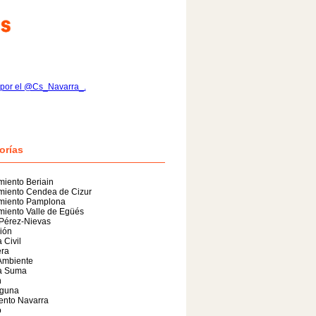
 por el @Cs_Navarra_.
orías
iento Beriain
miento Cendea de Cizur
miento Pamplona
iento Valle de Egüés
 Pérez-Nievas
ión
 Civil
era
Ambiente
a Suma
n
guna
ento Navarra
o